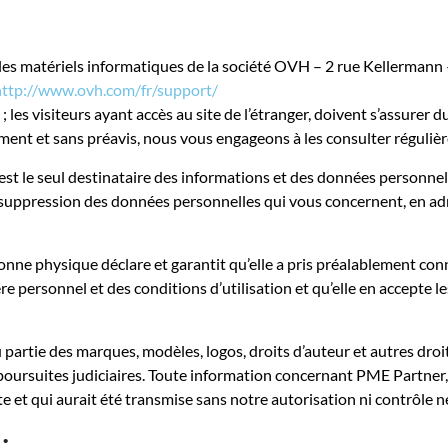
 les matériels informatiques de la société OVH – 2 rue Kellerma
http://www.ovh.com/fr/support/
; les visiteurs ayant accès au site de l’étranger, doivent s’assurer 
ment et sans préavis, nous vous engageons à les consulter réguliè
st le seul destinataire des informations et des données personnell
e suppression des données personnelles qui vous concernent, en ad
onne physique déclare et garantit qu’elle a pris préalablement con
re personnel et des conditions d’utilisation et qu’elle en accepte l
u partie des marques, modèles, logos, droits d’auteur et autres droit
es poursuites judiciaires. Toute information concernant PME Partner,
te et qui aurait été transmise sans notre autorisation ni contrôle 
: