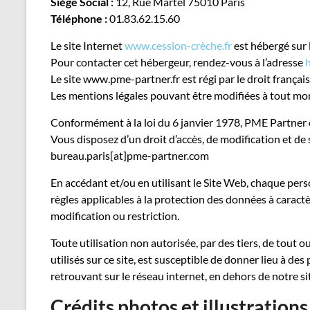
Siège Social :
12, Rue Martel 75010 Paris
Téléphone :
01.83.62.15.60
Le site Internet
www.cession-crèche.fr
est hébergé sur
Pour contacter cet hébergeur, rendez-vous à l’adresse
Le site www.pme-partner.fr est régi par le droit français 
Les mentions légales pouvant être modifiées à tout mo
Conformément à la loi du 6 janvier 1978, PME Partner e
Vous disposez d’un droit d’accès, de modification et d
bureau.paris[at]pme-partner.com
En accédant et/ou en utilisant le Site Web, chaque pers
règles applicables à la protection des données à caractè
modification ou restriction.
Toute utilisation non autorisée, par des tiers, de tout o
utilisés sur ce site, est susceptible de donner lieu à d
retrouvant sur le réseau internet, en dehors de notre si
Crédits photos et illustrations 